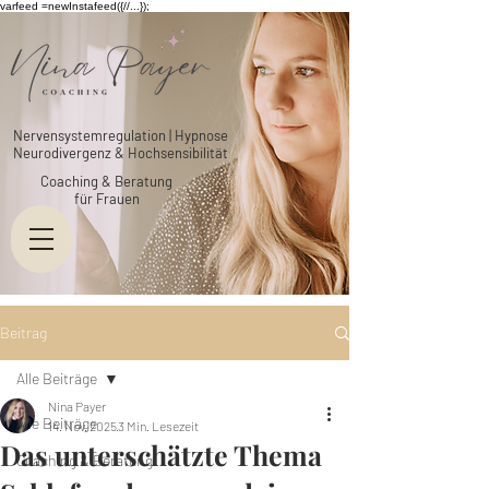
varfeed =newInstafeed({//...});
Nervensystemregulation | Hypnose
Neurodivergenz & Hochsensibilität
Coaching & Beratung
für Frauen
Beitrag
Alle Beiträge
Nina Payer
Alle Beiträge
14. Nov. 2025
3 Min. Lesezeit
Das unterschätzte Thema
Coaching & Beratung