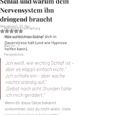
Schlaf und warum dein
Nervensystem & Regulation
Nervensystem ihn
Hochsensibilität
dringend braucht
Neurodivergenz
Aktualisiert:
27. Apr.
Burnout & Erschöpfung
Mit NaN von 5 Sternen bewertet.
Wie schlechter Schlaf dich in 
Hypnose & Entspannung
Dauerstress hält (und wie Hypnose 
Was ist...?
helfen kann).
Persönliches
„Ich weiß, wie wichtig Schlaf ist – 
aber es klappt einfach nicht.“
„Ich schlafe ein – aber wache 
nachts ständig auf.“
„Selbst nach acht Stunden fühle 
ich mich gerädert.“
Wenn dir diese Sätze bekannt 
vorkommen, bist du nicht allein. Viele 
meiner Klientinnen haben 
eins 