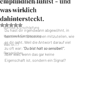
empfindlich fühlst - und
Nervensystem & Regulation
was wirklich
Hochsensibilität
dahintersteckt.
Neurodivergenz
Mit NaN von 5 Sternen bewertet.
Burnout & Erschöpfung
Du hast dir irgendwann abgewöhnt, in 
Hypnose & Entspannung
bestimmten Situationen mitzuteilen, wie 
es dir geht. Weil die Antwort darauf viel 
Was ist...?
zu oft war: 
"Du bist halt so sensibel!"
. 
Persönliches
Aber was, wenn das gar keine 
Eigenschaft ist, sondern ein Signal?