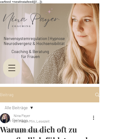
varfeed =newInstafeed({//...});
Nervensystemregulation | Hypnose
Neurodivergenz & Hochsensibilität
Coaching & Beratung
für Frauen
Beitrag
Alle Beiträge
Nina Payer
Alle Beiträge
27. März
4 Min. Lesezeit
Warum du dich oft zu
Coaching & Beratung