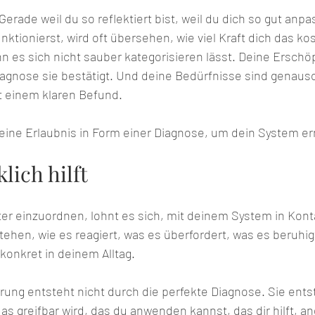
Gerade weil du so reflektiert bist, weil du dich so gut anpa
ktionierst, wird oft übersehen, wie viel Kraft dich das kos
n es sich nicht sauber kategorisieren lässt. Deine Erschöp
agnose sie bestätigt. Und deine Bedürfnisse sind genauso 
 einem klaren Befund.
eine Erlaubnis in Form einer Diagnose, um dein System e
lich hilft
iter einzuordnen, lohnt es sich, mit deinem System in Kon
stehen, wie es reagiert, was es überfordert, was es beruhigt
konkret in deinem Alltag.
ung entsteht nicht durch die perfekte Diagnose. Sie entst
as greifbar wird, das du anwenden kannst, das dir hilft, and