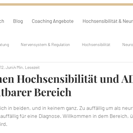
ch
Blog
Coaching Angebote
Hochsensibilität & Neu
atung
Nervensystem & Regulation
Hochsensibilität
Neuro
12. Juni
4 Min. Lesezeit
Hypnose & Entspannung
Was ist...?
Persönliches
en Hochsensibilität und A
tbarer Bereich
on 5 Sternen bewertet.
ch in beiden, und in keinem ganz. Zu auffällig um als neur
 auffällig für eine Diagnose. Willkommen in dem Bereich,
rd.