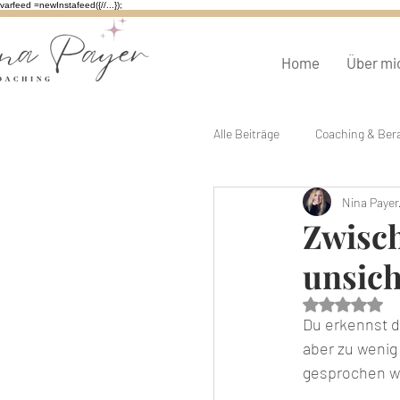
varfeed =newInstafeed({//...});
Home
Über mi
Alle Beiträge
Coaching & Ber
Nina Payer
Burnout & Erschöpfung
Zwisch
unsich
Mit NaN v
Du erkennst di
aber zu wenig
gesprochen wi