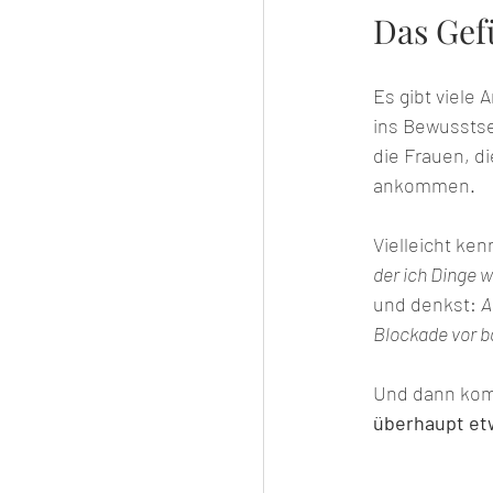
Das Gef
Es gibt viele
ins Bewusstsei
die Frauen, di
ankommen.
Vielleicht ken
der ich Dinge 
und denkst: 
A
Blockade vor b
Und dann komm
überhaupt etwa