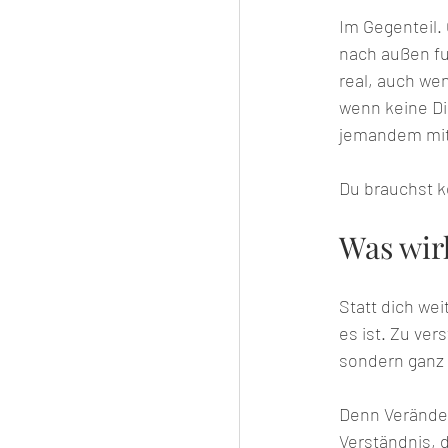
Im Gegenteil. 
nach außen fun
real, auch wen
wenn keine Di
jemandem mit
Du brauchst k
Was wirk
Statt dich we
es ist. Zu ver
sondern ganz 
Denn Veränder
Verständnis, d