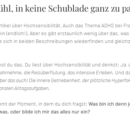
ühl, in keine Schublade ganz zu p
 Artikel über Hochsensibilität. Auch das Thema ADHS bei F
n (endlich!). Aber es gibt erstaunlich wenig über das, was
e sich in beiden Beschreibungen wiederfinden und gleichze
nst du das. Du liest über Hochsensibilität und denkst: J
a, 
wahrnehme, die Reizüberflutung, das intensive Erleben.
 Und da
ber das auch! Die innere Getriebenheit, der plötzliche Hyperfo
analen Alltagsaufgaben.
t der Moment, in dem du dich fragst: 
Was bin ich denn je
s, oder bilde ich mir das alles nur ein?