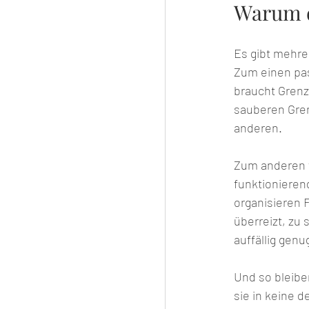
Warum d
Es gibt mehre
Zum einen pass
braucht Grenz
sauberen Gren
anderen.
Zum anderen fa
funktionierend
organisieren F
überreizt, zu 
auffällig genu
Und so bleiben
sie in keine d