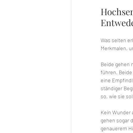
Hochsen
Entwed
Was selten erk
Merkmalen, un
Beide gehen m
führen. Beide 
eine Empfindl
ständiger Beg
so, wie sie sol
Kein Wunder a
gehen sogar da
genauerem Hin