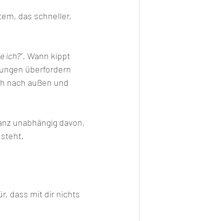
em, das schneller, 
e ich?
". Wann kippt 
rungen überfordern 
ch nach außen und 
ganz unabhängig davon, 
steht.
, dass mit dir nichts 