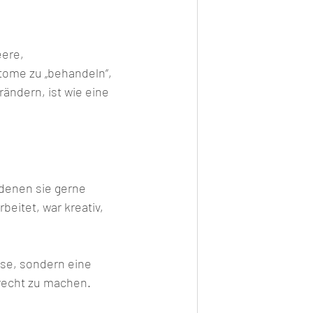
ere, 
ome zu „behandeln“, 
ändern, ist wie eine 
denen sie gerne 
beitet, war kreativ, 
ase, sondern eine 
 recht zu machen.