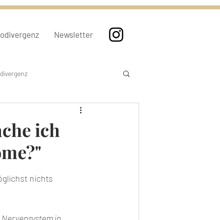
rodivergenz
Newsletter
divergenz
ache ich
ome?"
glichst nichts 
n Nervensystem in 