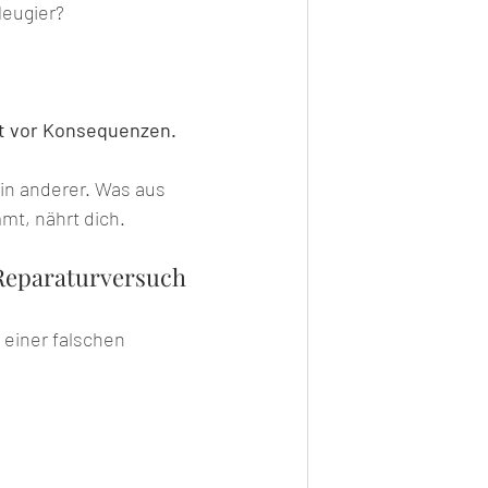
eugier? 
ht vor Konsequenzen.
ein anderer. Was aus 
t, nährt dich.
 Reparaturversuch
r einer falschen 