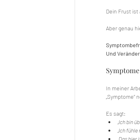
Dein Frust ist
Aber genau hie
Symptombefrei
Und Veränderu
Symptome s
In meiner Arb
„Symptome“ ne
Es sagt:
„Ich bin üb
„Ich fühle
„Das hier i