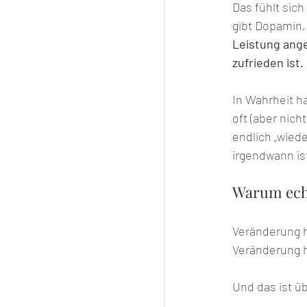
Das fühlt sic
gibt Dopamin, 
Leistung ange
zufrieden ist.
In Wahrheit h
oft (aber nic
endlich „wiede
irgendwann is
Warum ech
Veränderung he
Veränderung h
Und das ist 