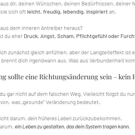
aus dir, deinen Wünschen, deinen Bedürfnissen, deiner N
sie sich oft 
leicht, freudig, lebendig, inspiriert
 an.
aus dem inneren Antreiber heraus? 
t du eher 
Druck, Angst, Scham, Pflichtgefühl oder Furc
ch zunächst gleich anfühlen, aber der Langzeiteffekt ist 
brennt dich irgendwann aus. Was aus Verbundenheit komm
g sollte eine Richtungsänderung sein – kein
t du gar nicht auf dem falschen Weg. Vielleicht folgst du nu
avon, was „gesunde“ Veränderung bedeutet.
icht darum, 
dein früheres Leben
 zurückzubekommen.
darum,
ein Leben zu gestalten, das dein System tragen kann
.