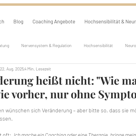
ch
Blog
Coaching Angebote
Hochsensibilität & Neu
atung
Nervensystem & Regulation
Hochsensibilität
Neuro
22. Aug. 2025
4 Min. Lesezeit
Hypnose & Entspannung
Was ist...?
Persönliches
erung heißt nicht: "Wie m
wie vorher, nur ohne Sympt
on 5 Sternen bewertet.
n wünschen sich Veränderung – aber bitte so, dass sie mö
ssen.
 oft: 
„Ich mache ein Coaching oder eine Therapie, bringe mei