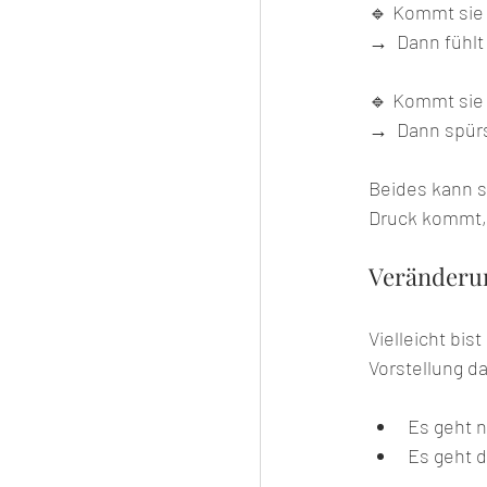
🔹 Kommt sie 
→  Dann fühlt 
🔹 Kommt sie 
→  Dann spürs
Beides kann si
Druck kommt, 
Veränderun
Vielleicht bis
Vorstellung d
Es geht n
Es geht 