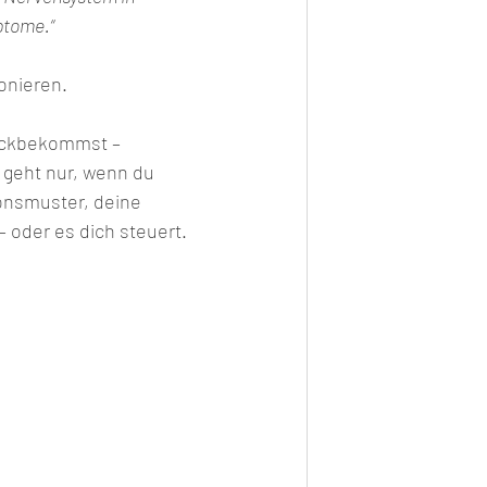
ptome.“
ionieren.
ückbekommst – 
 geht nur, wenn du 
ionsmuster, deine 
 oder es dich steuert.