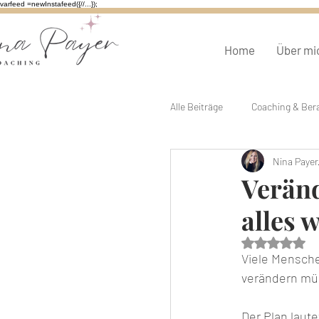
varfeed =newInstafeed({//...});
Home
Über mi
Alle Beiträge
Coaching & Ber
Nina Payer
Burnout & Erschöpfung
Veränd
alles 
Mit NaN v
Viele Mensche
verändern mü
Der Plan lautet