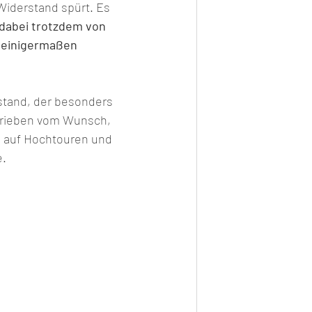
Widerstand spürt. Es 
 dabei trotzdem von 
 einigermaßen 
stand, der besonders 
etrieben vom Wunsch, 
ge auf Hochtouren und 
e.