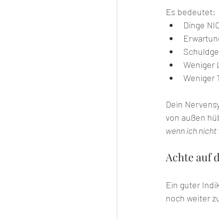
Es bedeutet:
Dinge NI
Erwartun
Schuldge
Weniger 
Weniger 
Dein Nervensy
von außen hüb
wenn ich nicht 
Achte auf 
Ein guter Indi
noch weiter zu