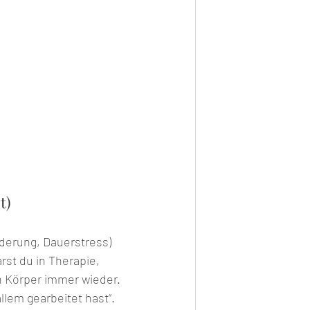
t)
derung, Dauerstress) 
rst du in Therapie, 
in Körper immer wieder. 
allem gearbeitet hast“.