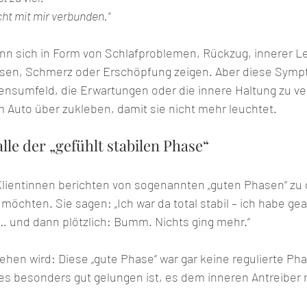
icht mit mir verbunden.“
ann sich in Form von Schlafproblemen, Rückzug, innerer Le
en, Schmerz oder Erschöpfung zeigen. Aber diese Sympt
nsumfeld, die Erwartungen oder die innere Haltung zu ver
Auto über zukleben, damit sie nicht mehr leuchtet.
Falle der „gefühlt stabilen Phase“
Klientinnen berichten von sogenannten „guten Phasen“ zu 
öchten. Sie sagen: „Ich war da total stabil – ich habe gear
… und dann plötzlich: Bumm. Nichts ging mehr.“
ehen wird: Diese „gute Phase“ war gar keine regulierte Ph
 es besonders gut gelungen ist, es dem inneren Antreiber