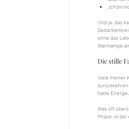
„Ich bin n
Und ja, das k
Gedankenkreis
ohne das Lebe
Warnlampe am 
Die stille 
Viele meiner 
zurückkehren m
hatte Energie
Was oft übers
Phase, in der